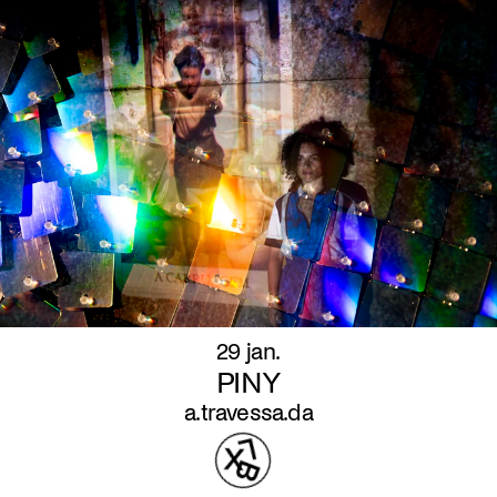
29 jan.
PINY
a.travessa.da