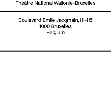
Skip
Théâtre National Wallonie-Bruxelles
to
main
content
Boulevard Emile Jacqmain, 111-115
1000
Bruxelles
Belgium