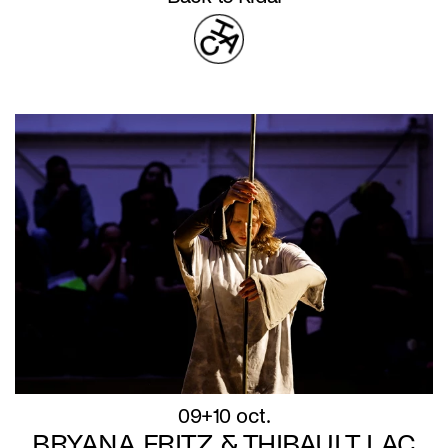
09+10 oct.
BRYANA FRITZ & THIBAULT LAC